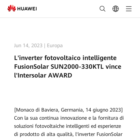
L'inverter
fotovoltaico
intelligente
FusionSolar
Jun 14, 2023
|
Europa
SUN2000-
L'inverter fotovoltaico intelligente
330KTL
FusionSolar SUN2000-330KTL vince
vince
l'Intersolar AWARD
l'Intersolar
AWARD
[Monaco di Baviera, Germania, 14 giugno 2023]
Con la sua continua innovazione e la fornitura di
soluzioni fotovoltaiche intelligenti ed esperienze
di prodotto di alta qualità, l'inverter FusionSolar