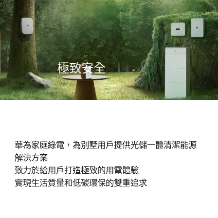
家
庭
儲
極致安全
能
產
品-
華為家庭綠電，為別墅用戶提供光儲一體清潔能源
家
解決方案
致力於給用戶打造極致的用電體驗
用
實現生活質量和低碳環保的雙重追求
光