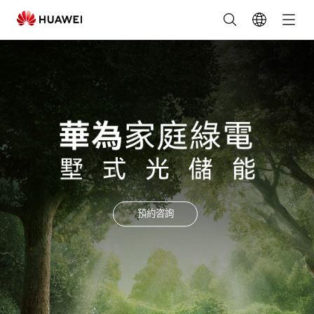
戶
用
光
伏
儲
能
系
預約咨詢
統
方
案-