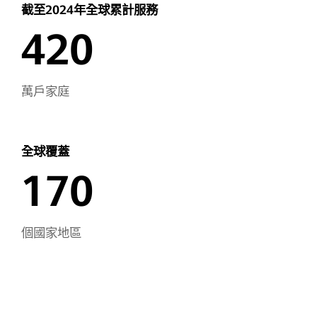
伏
截至2024年
全球累計服務
儲
420
能
萬戶家庭
系
統
全球覆蓋
方
170
案-
華
個國家地區
為
光