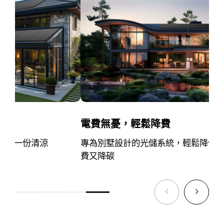
四季恒溫，暢享26度的自由
停
利用綠色能源為家庭供電，四季如春，恒溫守護，
極
舒適生活觸手可及
池