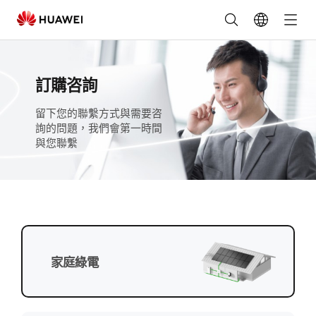
華
為
逆
訂購咨詢
變
留下您的聯繫方式與需要咨
詢的問題，我們會第一時間
器
與您聯繫
價
格
咨
家庭綠電
詢
|