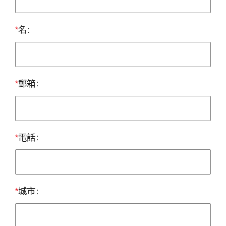
為
*
名
智
能
光
*
郵箱
伏
官
*
電話
網
*
城市