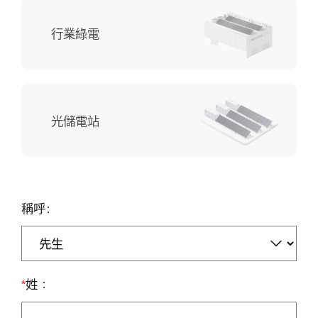
華
行業綠電
為
智
能
光儲電站
光
伏
稱呼
代
理
|
*
姓
華