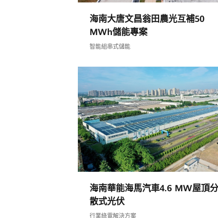
海南大唐文昌翁田農光互補50
MWh儲能專案
智能組串式儲能
海南華能海馬汽車4.6 MW屋頂
散式光伏
行業綠電解決方案