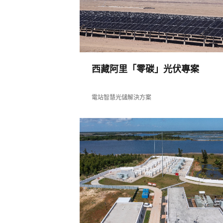
港
官
網
西藏阿里「零碳」光伏專案
電站智慧光儲解決方案