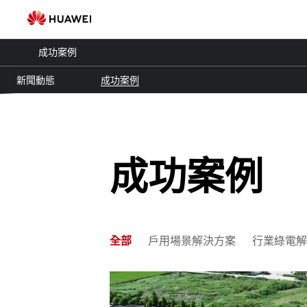
華
為
成功案例
智
新聞動態
成功案例
能
光
成功案例
伏
案
例-
全部
戶用場景解決方案
行業綠電解
光
伏