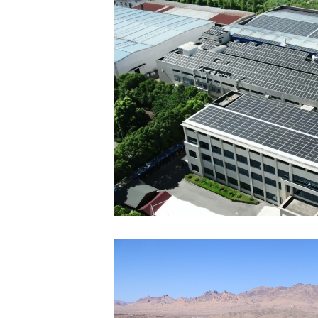
發
電
案
例-
華
為
光
伏
香