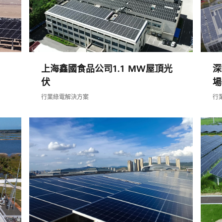
上海鑫國食品公司1.1 MW屋頂光
深
伏
場
行業綠電解決方案
行