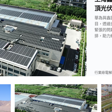
頂光
華為與鑫
目，透過
緊張的問
排，助力
行業綠電解