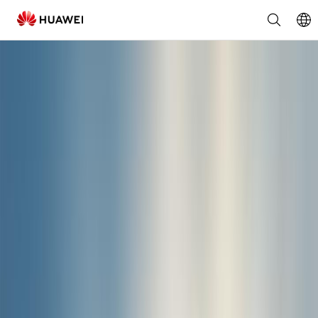
Coupe
des
créateurs
FusionSolar
de
Huawei