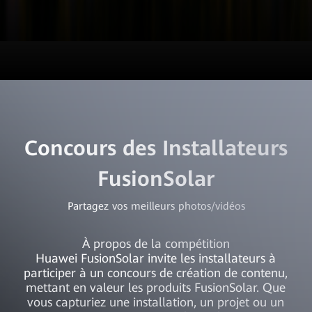
Concours des Installateurs
FusionSolar
Partagez vos meilleurs photos/vidéos
À propos de la compétition
Huawei FusionSolar invite les installateurs à
participer à un concours de création de contenu,
mettant en valeur les produits FusionSolar. Que
vous capturiez une installation, un projet ou un