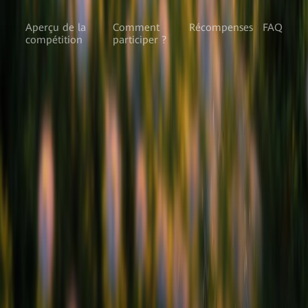
Aperçu de la
Comment
Récompenses
FAQ
compétition
participer ?