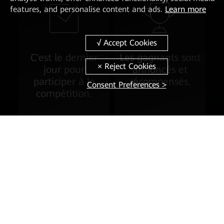
features, and personalise content and ads.
Learn more
C'est le dernier
Les gagnants sont
jour pour
annoncés et
participer à la
récompensés.
Consent Preferences >
compétition.
Conditions de