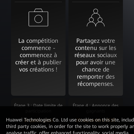
La compétition
Partagez votre
commence -
contenu sur les
commencez à
réseaux sociaux
créer et à publier
pour avoir une
vos créations !
chance de
remporter des
récompenses.
Étape 4 : Annonce des
Étape 3 : Date limite de
gagnants
participation
Huawei Technologies Co. Ltd
use cookies on this site, inclu
20 septembre 2025
31 juillet 2025
third party cookies, in order for the site to work properly a
analyse traffic, offer enhanced functionality, social media