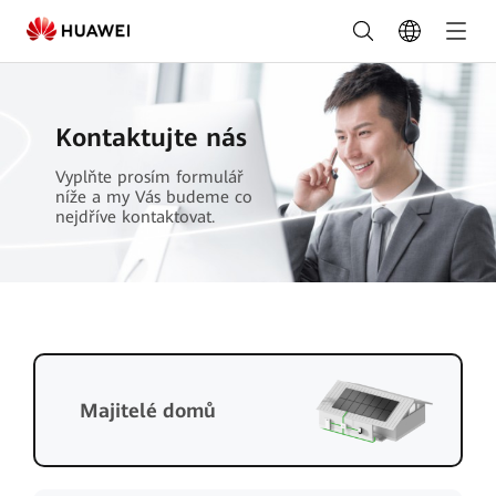
Objednat
nyní
-
Kontaktujte nás
FusionSolar
Vyplňte prosím formulář
Česko
níže a my Vás budeme co
nejdříve kontaktovat.
Majitelé domů