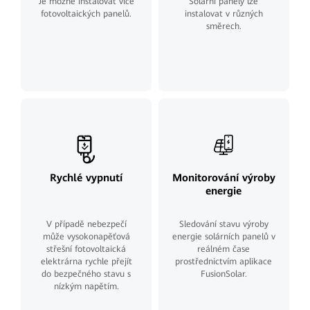
Je možné instalovat více
Solární panely lze
fotovoltaických panelů.
instalovat v různých
směrech.
Rychlé vypnutí
Monitorování výroby
energie
V případě nebezpečí
Sledování stavu výroby
může vysokonapěťová
energie solárních panelů v
střešní fotovoltaická
reálném čase
elektrárna rychle přejít
prostřednictvím aplikace
do bezpečného stavu s
FusionSolar.
nízkým napětím.