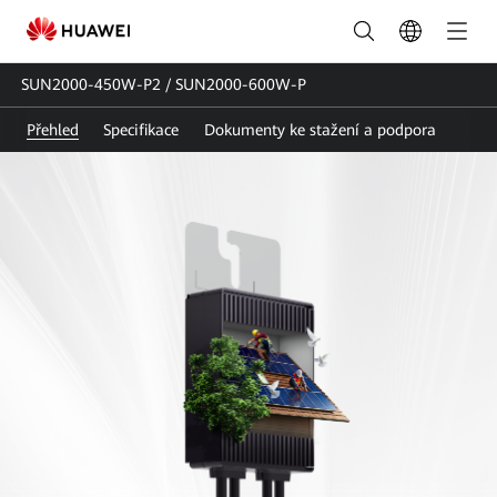
SUN2000-
450W-
SUN2000-450W-P2 / SUN2000-600W-P
P2&SUN2000-
Přehled
Specifikace
Dokumenty ke stažení a podpora
600W-
P|Inteligentní
optimizér
panelů_Optimizér
energie|Huawei
FusionSolar