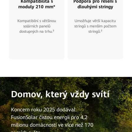
Kompatibilita s
Podpora pro řešení s
moduly 210 mm*
dlouhými stringy
Kompatibilní s většinou
Umožňuje větší kapacitu
solárních panelů
stringů s menším počtem
dostupných na trhu.²
stringů.²
Domov, který vždy svítí
Koncem roku 2025 dodával
FusionSolar čistou energii pro 4,2
milionu domácností ve více než 170