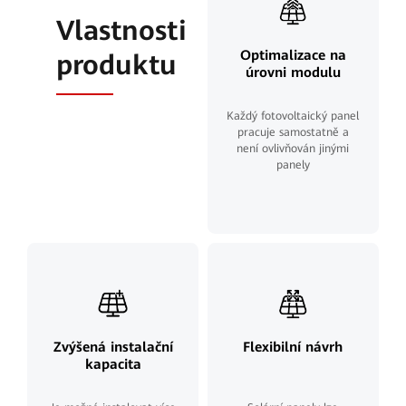
Vlastnosti
Optimalizace na
produktu
úrovni modulu
Každý fotovoltaický panel
pracuje samostatně a
není ovlivňován jinými
panely
Zvýšená instalační
Flexibilní návrh
kapacita