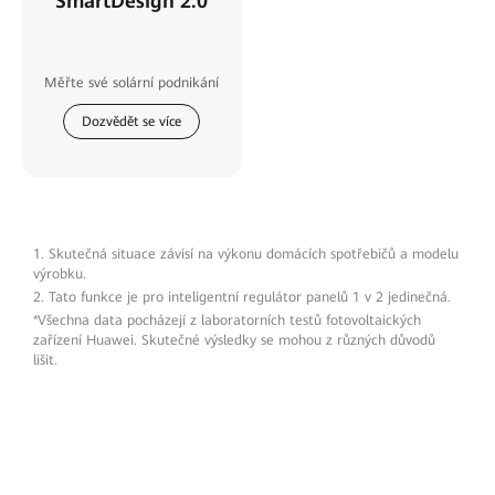
SmartDesign 2.0
Měřte své solární podnikání
Dozvědět se více
1. Skutečná situace závisí na výkonu domácích spotřebičů a modelu
výrobku.
2. Tato funkce je pro inteligentní regulátor panelů 1 v 2 jedinečná.
*Všechna data pocházejí z laboratorních testů fotovoltaických
zařízení Huawei. Skutečné výsledky se mohou z různých důvodů
lišit.