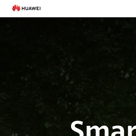
Residentiel
:
solution
Smart
PV
et
batterie
|
FusionSolar
Belgique
Smar