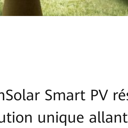
olar Smart PV rés
ution unique allant