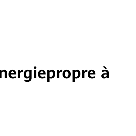
nergie
propre à