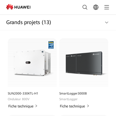
Liste
des
Grands projets
(13)
produits
Grands
projets
|
HUAWEI
Smart
PV
Belgique
SUN2000-330KTL-H1
SmartLogger3000B
Onduleur 800V
SmartLogger
Fiche technique
Fiche technique