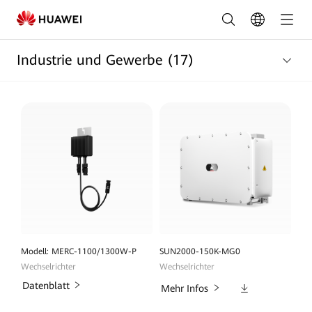
C&I
Smart
Industrie und Gewerbe
(17)
PV-
und
ESS-
Lösung
|
FusionSolar
Modell: MERC-1100/1300W-P
SUN2000-150K-MG0
Wechselrichter
Wechselrichter
Datenblatt
Downloads
Mehr Infos