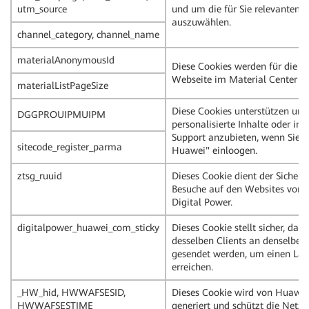
utm_source
und um die für Sie relevanten
auszuwählen.
channel_category, channel_name
materialAnonymousId
Diese Cookies werden für die F
Webseite im Material Center be
materialListPageSize
Diese Cookies unterstützen uns
DGGPROUIPMUIPM
personalisierte Inhalte oder ind
Support anzubieten, wenn Sie s
sitecode_register_parma
Huawei" einloogen.
ztsg_ruuid
Dieses Cookie dient der Sicherhe
Besuche auf den Websites von
Digital Power.
digitalpower_huawei_com_sticky
Dieses Cookie stellt sicher, das
desselben Clients an denselben 
gesendet werden, um einen Las
erreichen.
_HW_hid, HWWAFSESID,
Dieses Cookie wird von Huawe
HWWAFSESTIME
generiert und schützt die Netzw