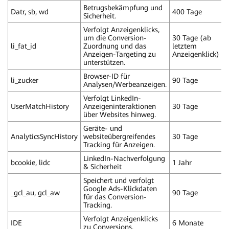
Betrugsbekämpfung und
Datr, sb, wd
400 Tage
Sicherheit.
Verfolgt Anzeigenklicks,
um die Conversion-
30 Tage (ab
li_fat_id
Zuordnung und das
letztem
Anzeigen-Targeting zu
Anzeigenklick)
unterstützen.
Browser-ID für
li_zucker
90 Tage
Analysen/Werbeanzeigen.
Verfolgt LinkedIn-
UserMatchHistory
Anzeigeninteraktionen
30 Tage
über Websites hinweg.
Geräte- und
AnalyticsSyncHistory
websiteübergreifendes
30 Tage
Tracking für Anzeigen.
LinkedIn-Nachverfolgung
bcookie, lidc
1 Jahr
& Sicherheit
Speichert und verfolgt
Google Ads-Klickdaten
_gcl_au, gcl_aw
90 Tage
für das Conversion-
Tracking.
Verfolgt Anzeigenklicks
IDE
6 Monate
zu Conversions.