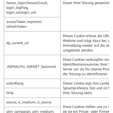
hwsso_login,hwssot3,suid,
Dauer Ihrer Sitzung gespeichert
login_logFlag,
login_sid,login_uid
accessToken, expiresIn,
refreshToken
Dieses Cookie erfasst die URL d
Website und trägt dazu bei, das
dp_current_url
Anmeldung wieder auf die aktu
umgeleitet werden.
Diese Cookies verknüpfen eine 
Identifikationsnummer Ihrer S
.ASPXAUTH, ASP.NET_SessionId
Server um sie für interne Proz
der Sitzung zu identifizieren.
solar#lang
Dieser Cookie legt ihre Landes-
Sprachpräferenz fest und ist fü
lang
Ihrer Sitzung aktiv.
source, ic_medium, ic_source
Diese Cookies helfen uns zu unt
utm_campaign, utm_medium,
ob sie ein Privat- oder Firmenk