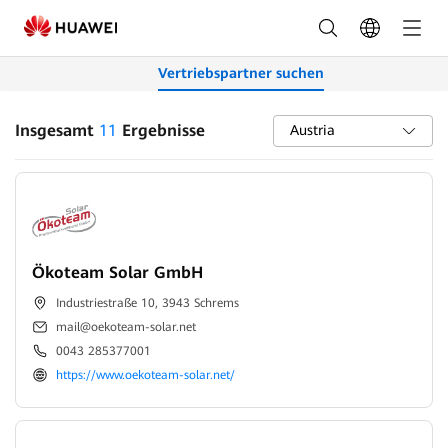
Finden
Sie
Vertriebspartner suchen
Photovoltaik-
Installateure
Insgesamt
11
Ergebnisse
Austria
|
FusionSolar
Österreich
Ökoteam Solar GmbH
Industriestraße 10, 3943 Schrems
mail@oekoteam-solar.net
0043 285377001
https://www.oekoteam-solar.net/