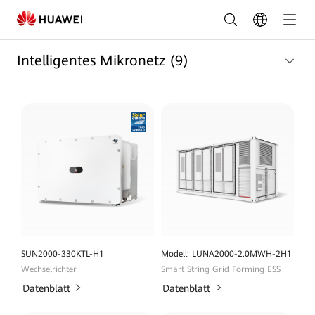
Smart
Micro-
Intelligentes Mikronetz
(9)
Grid
Solutions
for
Energy
Management
|
FusionSolar
SUN2000-330KTL-H1
Modell: LUNA2000-2.0MWH-2H1
Wechselrichter
Smart String Grid Forming ESS
Datenblatt
Datenblatt