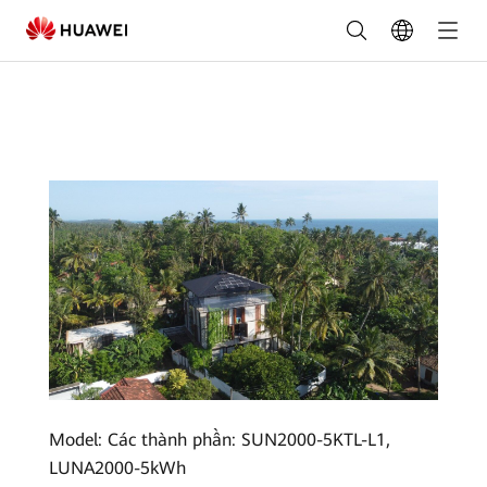
5.58
kWp
Chương
trình
dân
cư
Ahangama,
Sri
Lanka
Model: Các thành phần: SUN2000-5KTL-L1,
LUNA2000-5kWh