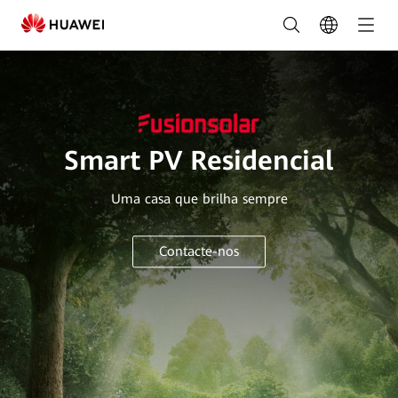
Solução
Residencial
Smart
PV
|
Smart PV Residencial
FusionSolar
Uma casa que brilha sempre
Portugal
Contacte-nos