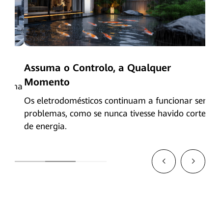
Assuma o Controlo, a Qualquer
Sej
Momento
 uma
Ges
s
con
Os eletrodomésticos continuam a funcionar sem
problemas, como se nunca tivesse havido cortes
de energia.