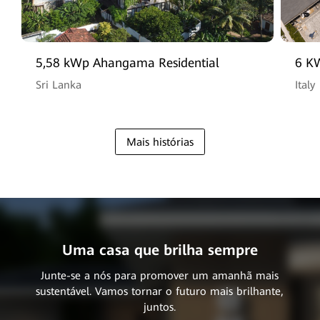
5,58 kWp Ahangama Residential
6 KW
Program
Sri Lanka
Italy
Mais histórias
Uma casa que brilha sempre
Junte-se a nós para promover um amanhã mais
sustentável. Vamos tornar o futuro mais brilhante,
juntos.