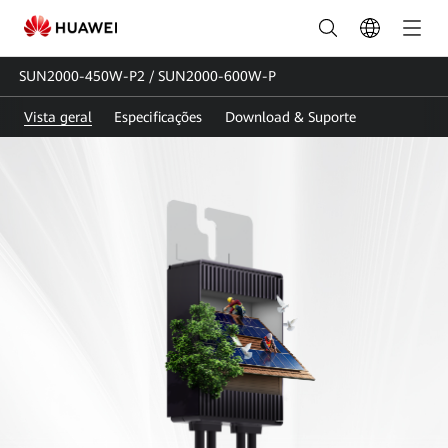
SUN2000-
450W-
SUN2000-450W-P2 / SUN2000-600W-P
P2&SUN2000-
Vista geral
Especificações
Download & Suporte
600W-
P
|
Otimizador
de
Módulos
Inteligente_Otimizador
de
Potência|