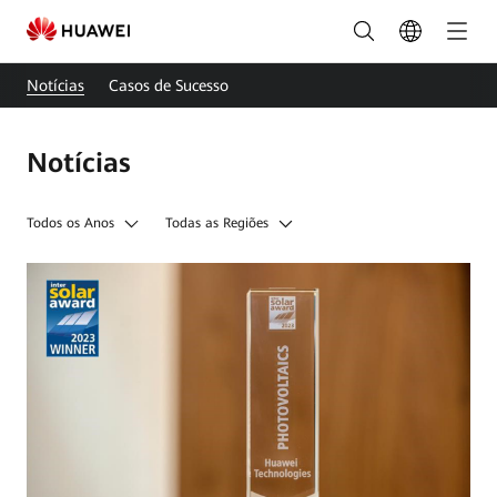
Notícias
Smart
Notícias
Casos de Sucesso
Solar
|
Notícias
FusionSolar
Portugal
Todos os Anos
Todas as Regiões