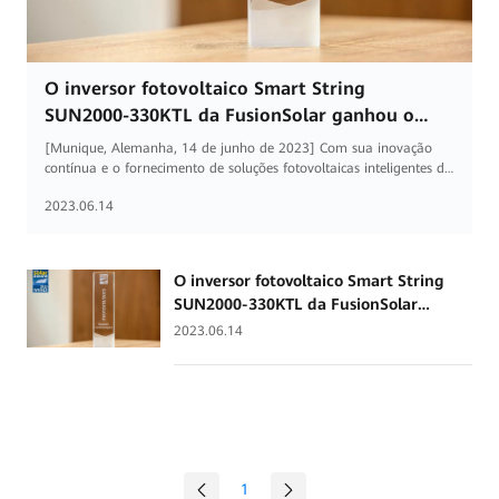
O inversor fotovoltaico Smart String
SUN2000-330KTL da FusionSolar ganhou o
prémio Intersolar
[Munique, Alemanha, 14 de junho de 2023] Com sua inovação
contínua e o fornecimento de soluções fotovoltaicas inteligentes de
alta qualidade e experiências de produtos, o inversor fotovoltaico
2023.06.14
Smart String SUN2000-330KTL da FusionSolar recebeu o prémio
Intersolar na Intersolar Europe 2023.
O inversor fotovoltaico Smart String
SUN2000-330KTL da FusionSolar
ganhou o prémio Intersolar
2023.06.14
1