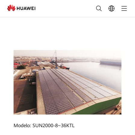
25.8MW
Distributed
Program
for
Dubai
Global
Port
Group,
Dubai
|
FusionSolar
Modelo: SUN2000-8~36KTL
Portugal