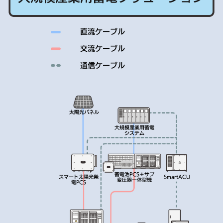
直流ケーブル
交流ケーブル
通信ケーブル
太陽光パネル
大規模産業用蓄電
システム
蓄電池PCS＋サブ
スマート太陽光発
SmartACU
変圧器一体型機
電PCS