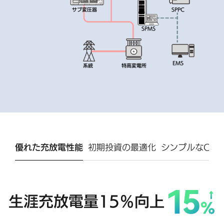
サブ変圧器
SPPC
SPMS
EMS
系統
特高変電所
優れた充放電性能
初期投資の最適化
シンプルなO＆
生涯充放電量15％向上