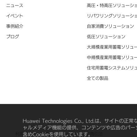
ニュース
高圧・特高圧ソリューシ
イベント
リパワリングソリューシ
事例紹介
自家消費ソリューション
ブログ
低圧ソリューション
大規模産業用蓄電ソリュ
中規模産業用蓄電ソリュ
住宅用蓄電システムソリ
全ての製品
Huawei Technologies Co., Ltd.は
ャルメディア機能の提供、コンテンツや広告のパーソ
含めCookieを使用しています。
利用規約
プライバシー
特定商引法