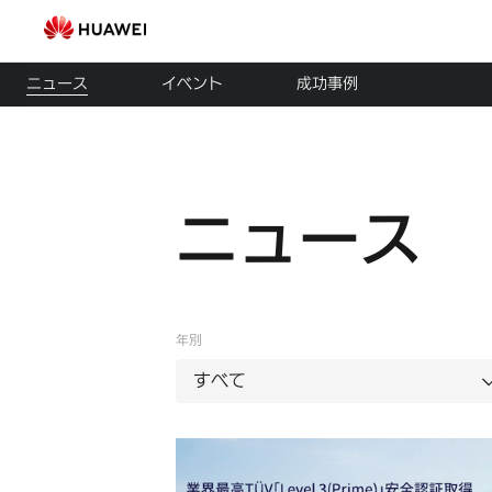
ス
マ
ニュース
イベント
成功事例
ー
ト
ニュース
ソ
ー
ラ
年別
ー
すべて
ニ
ュ