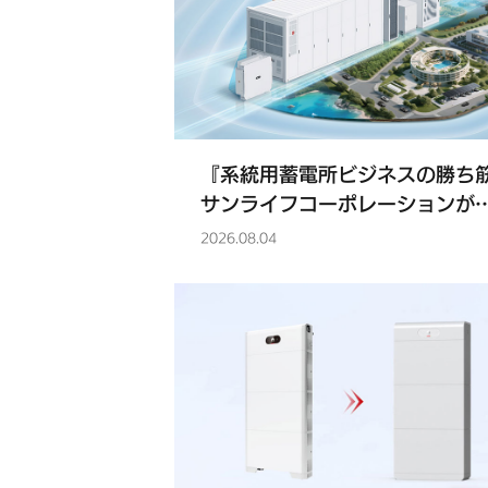
業
動
向
-
『系統用蓄電所ビジネスの勝ち
Huawei
サンライフコーポレーションが
るHUAWEI採用の理由』につい
FusionSolar
2026.08.04
SOLAR JOURNALの公式に掲
されました。