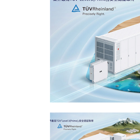
ー
ス
-
最
新
の
製
品・
事