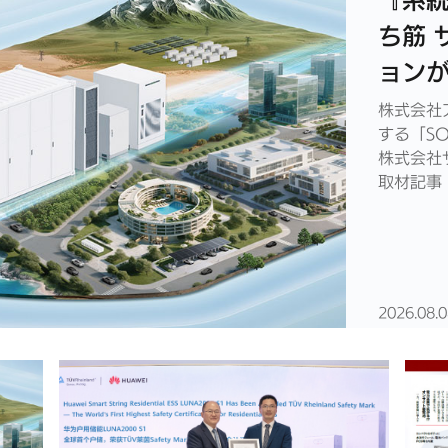
『系
ち筋 
ョンが
由』に
株式会社
する「SO
JOU
株式会社
まし
取材記事
ンライフ
用の理由
2026.08.