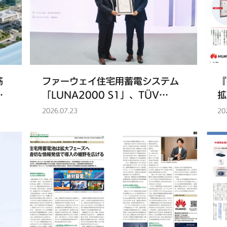
筋
ファーウェイ住宅用蓄電システム
『
語
「LUNA2000 S1」、TÜV
拡
て
RheinlandのSマーク最高ランク安
シ
2026.07.23
20
載
全認証を世界で初めて取得