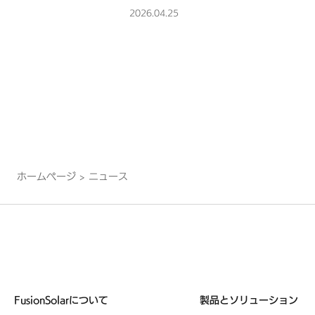
展開』についてPVeye 5月号に
2026.04.25
載されました
ホームページ
>
ニュース
FusionSolarについて
製品とソリューション