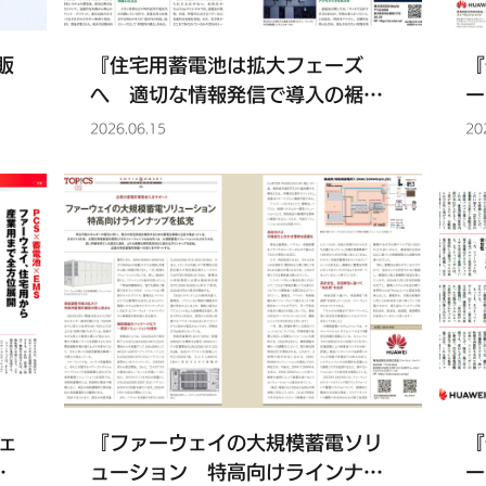
0販
『住宅用蓄電池は拡大フェーズ
『
へ 適切な情報発信で導入の裾野
ー
を広げる』について環境ビジネス
想
2026.06.15
20
夏号に掲載されました
の
ウェ
『ファーウェイの大規模蓄電ソリ
『
位
ューション 特高向けラインナッ
ー