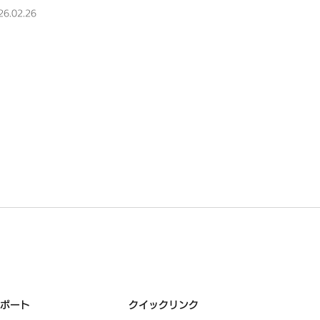
』について、PVeye 3月号に掲
26.02.26
されました
ポート
クイックリンク