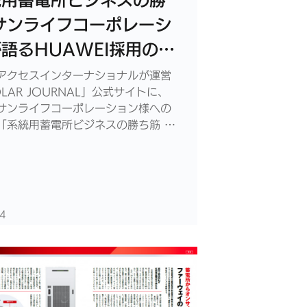
統用蓄電所ビジネスの勝
サンライフコーポレーシ
語るHUAWEI採用の理
ついてSOLAR
アクセスインターナショナルが運営
LAR JOURNAL」公式サイトに、
RNALの公式に掲載され
サンライフコーポレーション様への
た。
「系統用蓄電所ビジネスの勝ち筋 サ
コーポレーションが語るHUAWEI採
」が掲載されました。
04