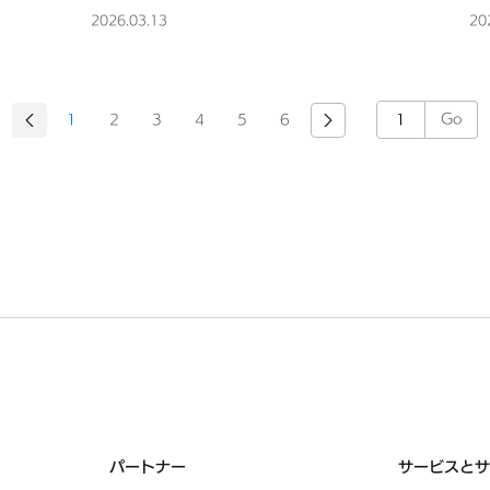
掲
プを拡充』について環境ビジネス
想
2026.03.13
20
春号に掲載されました
載
Go
1
2
3
4
5
6
パートナー
サービスとサ