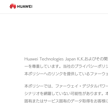
プ
ラ
イ
バ
シ
ー
Huawei Technologies Japan 
ーを尊重しています。当社のプライバシーポリ
ポ
本ポリシーへのリンクを提供しているファーウ
リ
本ポリシーでは、ファーウェイ・デジタルパワ
シ
シナリオを網羅していない可能性があります。
固有またはサービス固有のデータ取得をお客様
ー