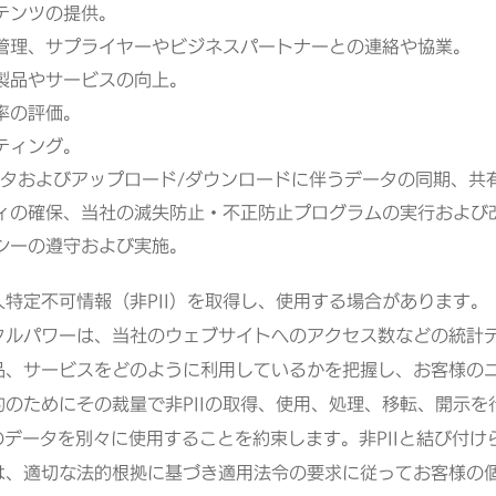
テンツの提供。
管理、サプライヤーやビジネスパートナーとの連絡や協業。
製品やサービスの向上。
率の評価。
ティング。
ータおよびアップロード/ダウンロードに伴うデータの同期、共
ィの確保、当社の滅失防止・不正防止プログラムの実行および
シーの遵守および実施。
特定不可情報（非PII）を取得し、使用する場合があります。「
タルパワーは、当社のウェブサイトへのアクセス数などの統計
品、サービスをどのように利用しているかを把握し、お客様の
のためにその裁量で非PIIの取得、使用、処理、移転、開示
類のデータを別々に使用することを約束します。非PIIと結び付
は、適切な法的根拠に基づき適用法令の要求に従ってお客様の