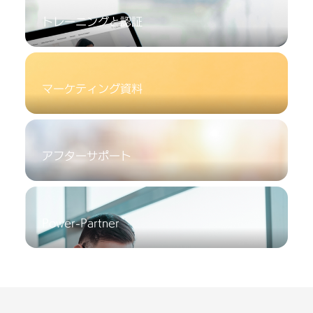
サ
トレーニングと認証
プ
ラ
イ
マーケティング資料
ヤ
ー‐
アフターサポート
フ
ァ
Power-Partner
ー
ウ