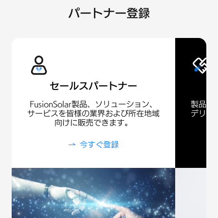
ェ
パートナー登録
イ
太
陽
セールスパートナー
光
FusionSolar製品、ソリューション、
製品と
発
サービスを皆様の業界および所在地域
デリバ
向けに販売できます。
電
今すぐ登録
公
式
ウ