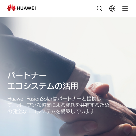
フ
ァ
ー
ウ
ェ
イ
パートナー
エコシステムの活用
太
Huawei FusionSolarはパートナーと提携し
陽
て、オープンな協業による成功を共有するため
の健全なエコシステムを構築しています
光
発