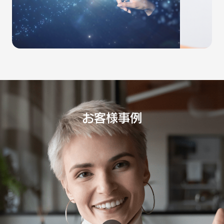
ェ
ブ
サ
イ
ト
お客様事例