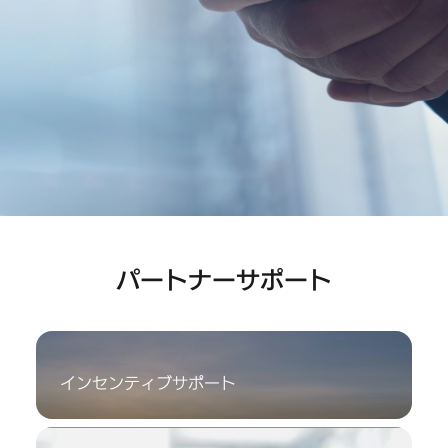
電
パ
ー
ト
ナ
ー‐
パートナーサポート
代
理
インセンティブサポート
店・