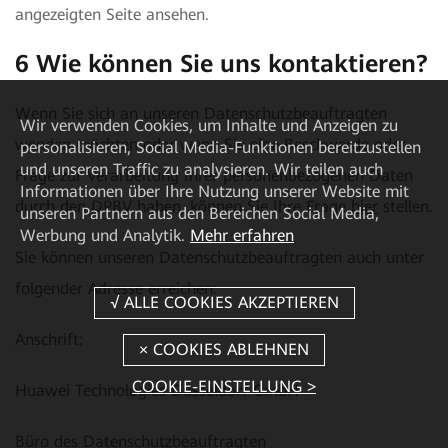
angezeigten Seite ansehen.
6 Wie können Sie uns kontaktieren?
Wenn Sie sich an unseren Datenschutzbeauftragten
Wir verwenden Cookies, um Inhalte und Anzeigen zu
wenden möchten oder wenn Sie eine Beschwerde oder
personalisieren, Social Media-Funktionen bereitzustellen
und unseren Traffic zu analysieren. Wir teilen auch
Frage zur Verarbeitung Ihrer personenbezogenen Daten
Informationen über Ihre Nutzung unserer Website mit
durch den DPBV haben, können Sie Ihre Frage
hier
stellen.
unseren Partnern aus den Bereichen Social Media,
Werbung und Analytik.
Mehr erfahren
Sie können unseren Datenschutzbeauftragten auch unter
folgender Adresse erreichen:
Anschrift:
COOKIE-EINSTELLUNG >
Huawei Technologies Düsseldorf GmbH
Büro des Datenschutzbeauftragten