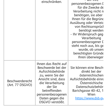
einschränken.
personenbezogenen Da
für die Zwecke der
Verarbeitung nicht me
benötigen, sie aber v
Ihnen für die Begründu
Ausübung oder Verteidi
von Rechtsansprüche
benötigt werden;
- Ihr Widerspruch gegen
Verarbeitung
personenbezogener Da
steht noch aus, bis gepr
wurde, ob unsere
berechtigten Gründe d
Ihren überwiegen.
Ihnen das Recht auf
Beschwerde bei der
Sie können eine Beschw
Aufsichtsbehörde
direkt bei der
zu, wenn Sie der
österreichischen
Ansicht sind, dass
Aufsichtsbehörde einreic
Beschwerderecht
die Verarbeitung
Österreichische
(Art. 77 DSGVO)
der Sie
Datenschutzbehörde
betreffenden
Barichgasse 40-42, 1 
personenbezogenen
Wien
Daten gegen die
https://www.dsb.gv.a
DSGVO verstößt.