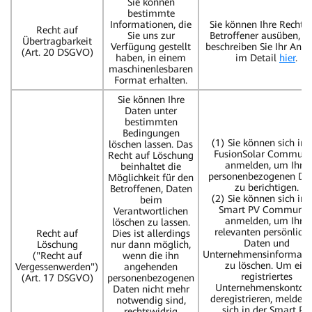
Sie können
bestimmte
Informationen, die
Sie können Ihre Rechte 
Recht auf
Sie uns zur
Betroffener ausüben, bi
Übertragbarkeit
Verfügung gestellt
beschreiben Sie Ihr Anli
(Art. 20 DSGVO)
haben, in einem
im Detail
hier
.
maschinenlesbaren
Format erhalten.
Sie können Ihre
Daten unter
bestimmten
Bedingungen
(1) Sie können sich in 
löschen lassen. Das
FusionSolar Communi
Recht auf Löschung
anmelden, um Ihre
beinhaltet die
personenbezogenen Da
Möglichkeit für den
zu berichtigen.
Betroffenen, Daten
(2) Sie können sich in 
beim
Smart PV Communit
Verantwortlichen
anmelden, um Ihre
löschen zu lassen.
relevanten persönlich
Recht auf
Dies ist allerdings
Daten und
Löschung
nur dann möglich,
Unternehmensinformati
("Recht auf
wenn die ihn
zu löschen. Um ein
Vergessenwerden")
angehenden
registriertes
(Art. 17 DSGVO)
personenbezogenen
Unternehmenskonto 
Daten nicht mehr
deregistrieren, melden 
notwendig sind,
sich in der Smart PV
rechtswidrig