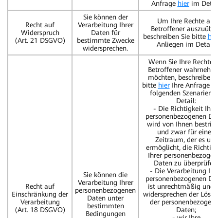
Anfrage
hier
im Detail
Sie können der
Um Ihre Rechte als
Recht auf
Verarbeitung Ihrer
Betroffener auszuübe
Widerspruch
Daten für
beschreiben Sie bitte
hie
(Art. 21 DSGVO)
bestimmte Zwecke
Anliegen im Detail.
widersprechen.
Wenn Sie Ihre Rechte a
Betroffener wahrnehm
möchten, beschreiben 
bitte
hier
Ihre Anfrage in
folgenden Szenarien 
Detail:
- Die Richtigkeit Ihre
personenbezogenen Da
wird von Ihnen bestritt
und zwar für einen
Zeitraum, der es uns
ermöglicht, die Richtigk
Ihrer personenbezogen
Daten zu überprüfen
- Die Verarbeitung Ihr
Sie können die
personenbezogenen Da
Verarbeitung Ihrer
Recht auf
ist unrechtmäßig und 
personenbezogenen
Einschränkung der
widersprechen der Lösc
Daten unter
Verarbeitung
der personenbezogen
bestimmten
(Art. 18 DSGVO)
Daten;
Bedingungen
- wir Ihre