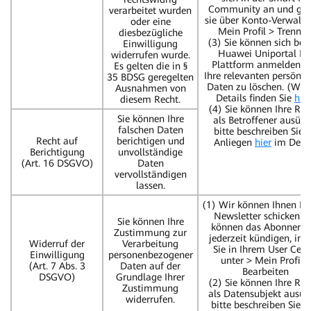
Community an und ge
verarbeitet wurden
sie über Konto-Verwalt
oder eine
Mein Profil > Trennen
diesbezügliche
(3) Sie können sich bei 
Einwilligung
Huawei Uniportal ID
widerrufen wurde.
Plattform anmelden, 
Es gelten die in §
Ihre relevanten persönli
35 BDSG geregelten
Daten zu löschen. (Weit
Ausnahmen von
Details finden Sie
hier
diesem Recht.
(4) Sie können Ihre Rec
Sie können Ihre
als Betroffener ausübe
falschen Daten
bitte beschreiben Sie I
Recht auf
berichtigen und
Anliegen
hier
im Detai
Berichtigung
unvollständige
(Art. 16 DSGVO)
Daten
vervollständigen
lassen.
(1) Wir können Ihnen E-
Newsletter schicken. S
Sie können Ihre
können das Abonneme
Zustimmung zur
jederzeit kündigen, in
Widerruf der
Verarbeitung
Sie in Ihrem User Cent
Einwilligung
personenbezogener
unter > Mein Profil >
(Art. 7 Abs. 3
Daten auf der
Bearbeiten
DSGVO)
Grundlage Ihrer
(2) Sie können Ihre Rec
Zustimmung
als Datensubjekt ausüb
widerrufen.
bitte beschreiben Sie I