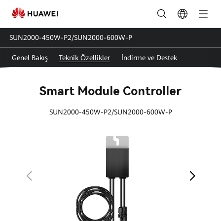
Smart
Module
SUN2000-450W-P2/SUN2000-600W-P
Optimizer
Genel Bakış
Teknik Özellikler
İndirme ve Destek
Teknik
Özellikleri_Güç
Smart Module Controller
Optimizeri
SUN2000-450W-P2/SUN2000-600W-P
Özellikleri
|
FusionSolar
Türkiye