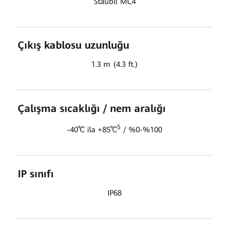
Staubli MC4
Çıkış kablosu uzunluğu
1.3 m (4.3 ft.)
Çalışma sıcaklığı / nem aralığı
5
-40℃ ila +85℃
/ %0-%100
IP sınıfı
IP68