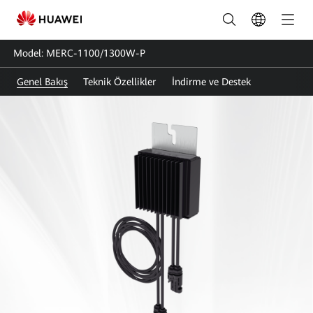
Akıllı
Modül
Model: MERC-1100/1300W-P
Optimizeri
Genel Bakış
Teknik Özellikler
İndirme ve Destek
Özellikleri_Güç
Optimizeri
|
FusionSolar
Türkiye