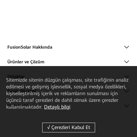
FusionSolar Hakkında
Ürünler ve Çözüm
Ortaklar
Sitemizde sitenin düzgün çalışması, site trafiğinin analiz
edilmesi ve gelişmiş işlevsellik, sosyal medya özellikleri,
Servis Desteği
kişiselleştirilmiş içerik ve reklamların sunulması için
üçüncü taraf çerezleri de dahil olmak üzere çerezler
Hızlı Linkler
kullanılmaktadır.
Detaylı bilgi