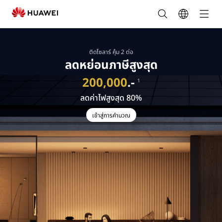
โปรแกรม
AI
คำ
ติดโซลาร์ คุ้ม 2 ต่อ
ลดหย่อนภาษีสูงสุด
นว
200,000
.-
1
ลดค่าไฟสูงสุด 80%
น
เข้าสู่การคำนวณ
ลด
หย่อน
ภาษี
ติด