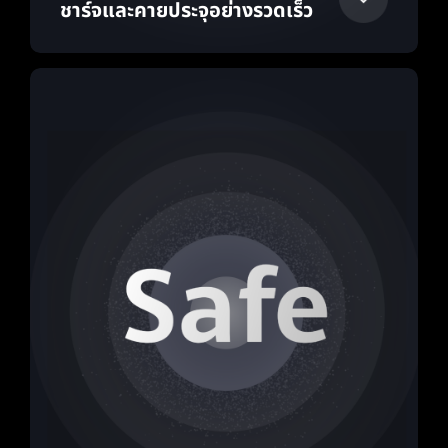
ชาร์จและคายประจุอย่างรวดเร็ว