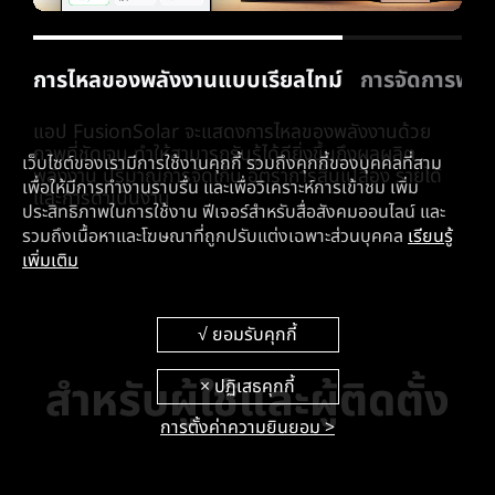
จร
SmartAssistant ผู้ช่วยจัดการพลังงานอัจฉริยะ
การ
SmartAssistant AI อัจฉริยะ ที่มีความสามารถในการ
วิเ
ar
ปรับรูปแบบการจัดการพลังงานได้อย่างมีประสิทธิภาพ
อย่
เว็บไซต์ของเรามีการใช้งานคุกกี้ รวมถึงคุกกี้ของบุคคลที่สาม
ละกา
สูงสุด ช่วยให้ผู้ใช้ได้รับประโยชน์ทางด้านเศรษฐกิจมากขึ้น
การ
เพื่อให้มีการทำงานราบรื่น และเพื่อวิเคราะห์การเข้าชม เพิ่ม
แบบ
ช่วย
ประสิทธิภาพในการใช้งาน ฟีเจอร์สำหรับสื่อสังคมออนไลน์ และ
รวมถึงเนื้อหาและโฆษณาที่ถูกปรับแต่งเฉพาะส่วนบุคคล
เรียนรู้
เพิ่มเติม
สําหรับผู้ใช้และผู้ติดตั้ง
การตั้งค่าความยินยอม >