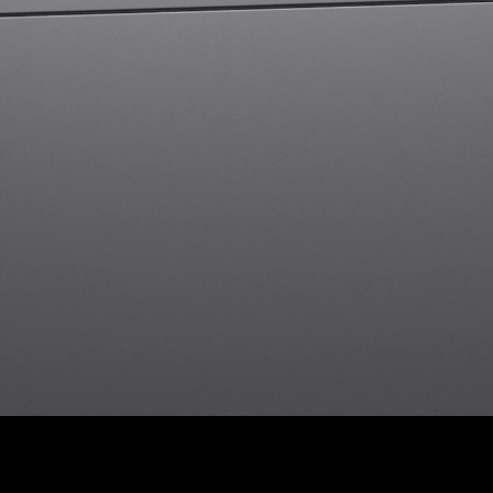
|
Huawei
FusionSolar