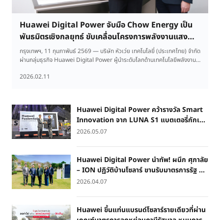
Huawei Digital Power จับมือ Chow Energy เป็น
พันธมิตรเชิงกลยุทธ์ ขับเคลื่อนโครงการพลังงานแสง
อาทิตย์กว่า 100 MW ภายในปี 2569
กรุงเทพฯ, 11 กุมภาพันธ์ 2569 — บริษัท หัวเว่ย เทคโนโลยี่ (ประเทศไทย) จำกัด
ผ่านกลุ่มธุรกิจ Huawei Digital Power ผู้นำระดับโลกด้านเทคโนโลยีพลังงาน
อัจฉริยะ จับมือกับ บริษัท เชาว์ เอ็นเนอร์ยี่ จำกัด (Chow Energy) ผู้นำที่ได้รับ
2026.02.11
การยอมรับในอุตสาหกรรมพลังงานหมุนเวียน ผ่านการลงนามบันทึกความเข้าใจ
(MOU)
Huawei Digital Power คว้ารางวัล Smart
Innovation จาก LUNA S1 แบตเตอรี่กักเก็บ
พลังงานอัจฉริยะ บนเวที ASA Platform
2026.05.07
Selected Materials 2026 ในงาน
สถาปนิก’69
Huawei Digital Power นำทัพ! ผนึก ศุภาลัย
– ION ปฏิวัติบ้านโซลาร์ ขานรับมาตรการรัฐ ลด
หย่อนภาษีสูงสุด 2 แสน เปิด Solar Package
2026.04.07
ราคาคุ้ม ปักธง 1,500 หลัง
Huawei ขึ้นแท่นแบรนด์โซลาร์รายเดียวที่ผ่าน