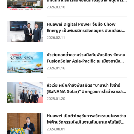
เกณฑ์มาตรการลดหย่อนภาษีรัฐบาล หนุนการ
ติดตั้งโซลาร์รูฟท็อป
2026.03.10
Huawei Digital Power จับมือ Chow
Energy เป็นพันธมิตรเชิงกลยุทธ์ ขับเคลื่อน
โครงการพลังงานแสงอาทิตย์กว่า 100 MW
2026.02.11
ภายในปี 2569
หัวเว่ยตอกย้ำความร่วมมือกับพันธมิตร จัดงาน
FusionSolar Asia-Pacific ณ เมืองดานัง
ประเทศเวียดนาม
2026.01.16
หัวเว่ย ผนึกกำลังพันธมิตร “บานาน่า โซล่าร์
(BaNANA Solar)” ฉีกกฏวงการโซล่าร์เซลล์
สำหรับบ้านพักอาศัย เปิดตัว “Huawei
2025.01.20
Fusionsolar Green Living” พร้อมมอบ
โซลูชั่นแบบ One-Stop Service ตอบโจทย์ทั้ง
Huawei เปิดตัวโซลูชันการสร้างระบบโครงข่าย
ประสิทธิภาพการประหยัดพลังงาน และ
ไฟฟ้านวัตกรรมใหม่ในงานสัมมนาเทคโนโลยี
สุนทรียศาสตร์ในการออกแบบเพื่อเปลี่ยนบ้าน
PV อัจฉริยะประจำภูมิภาคเอเชียแปซิฟิกครั้งที่
ให้ “กรีน” และ “สมาร์ท” ไปพร้อมกัน
ลุยจัด
2024.08.01