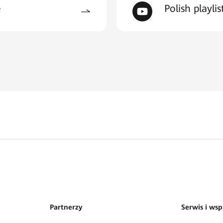
e
Polish playlis
Partnerzy
Serwis i wsp