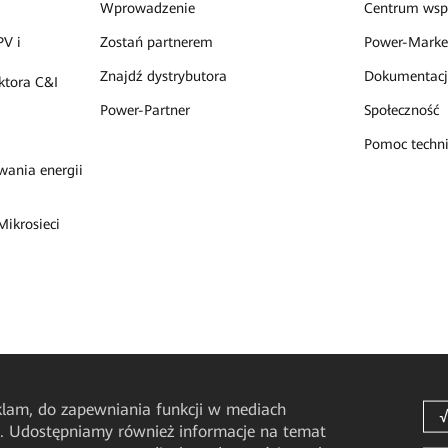
Wprowadzenie
Centrum wspa
PV i
Zostań partnerem
Power-Marke
Znajdź dystrybutora
Dokumentacj
ktora C&I
Power-Partner
Społeczność
Pomoc techni
ania energii
Mikrosieci
eklam, do zapewniania funkcji w mediach
u. Udostępniamy również informacje na temat