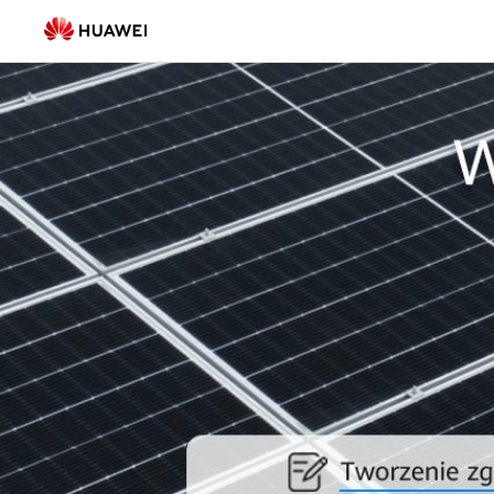
TSC
-
FusionSolar
Polska