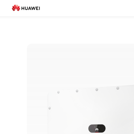
Lista
Rozwiązania wielkoskalowe
(13)
produktów
wielkoskalowych
|
HUAWEI
Smart
PV
Polsko