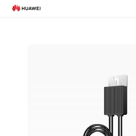
Lista
Residencial
(17)
de
productos
residenciales
|
HUAWEI
Smart
PV
América
Latina