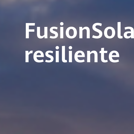
FusionSola
resiliente