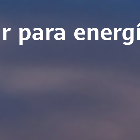
r para energ