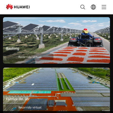
Galaxia
-
FusionSolar
España
Baofeng
Recorrido virtual
Fábrica del Sur
Recorrido virtual