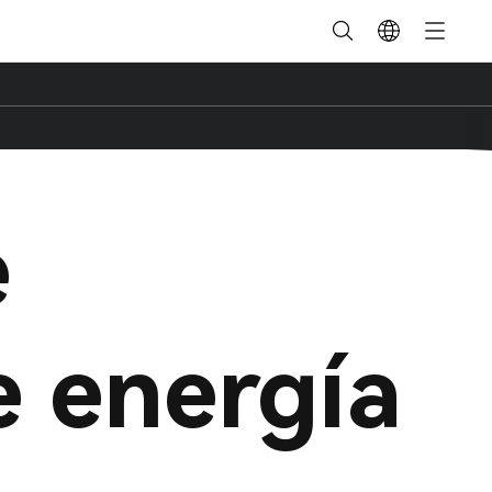
e
 energía