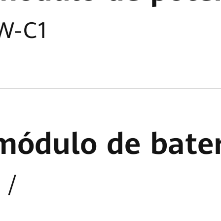
W-C1
módulo de bater
 /
1