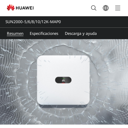
SUN2000-
5/6/8/10/12K-
SUN2000-5/6/8/10/12K-MAP0
MAP0
Resumen
Especificaciones
Descarga y ayuda
|
Inversor
Solar
Trifásico
|
HUAWEI FusionSolar