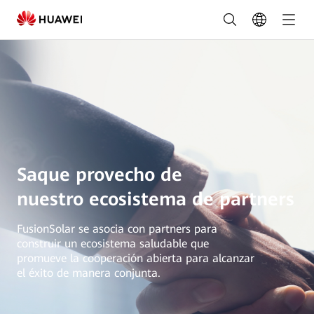
Programa
Integral
de
Colaboración
|
FusionSolar
España
Saque provecho de
nuestro ecosistema de partners
FusionSolar se asocia con partners para
construir un ecosistema saludable que
promueve la cooperación abierta para alcanzar
el éxito de manera conjunta.