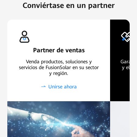
Conviértase en un partner
Partner de ventas
P
Venda productos, soluciones y
Garanti
servicios de FusionSolar en su sector
y el su
y región.
d
Unirse ahora