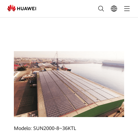
España
Casos
de
ÉXito
|
Proyecto
distribuidor
de
25,8
MW
para
Modelo: SUN2000-8~36KTL
Dubai