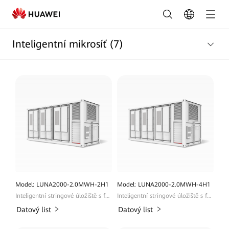
Chytrá
mikrosíťová
Inteligentní mikrosíť
(7)
řešení
pro
energetický
management
|
FusionSolar
Česko
Model: LUNA2000-2.0MWH-2H1
Model: LUNA2000-2.0MWH-4H1
Inteligentní stringové úložiště s funkcí grid forming
Inteligentní stringové úložiště s funkcí grid forming
Datový list
Datový list