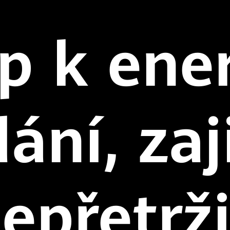
p k ene
dání,
zaj
nepřetrž