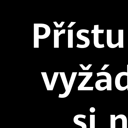
Přístu
vyžá
si 