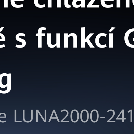
ě s funkcí 
g
ie LUNA2000-24