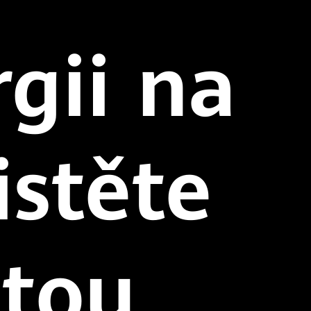
rgii na
istěte
itou