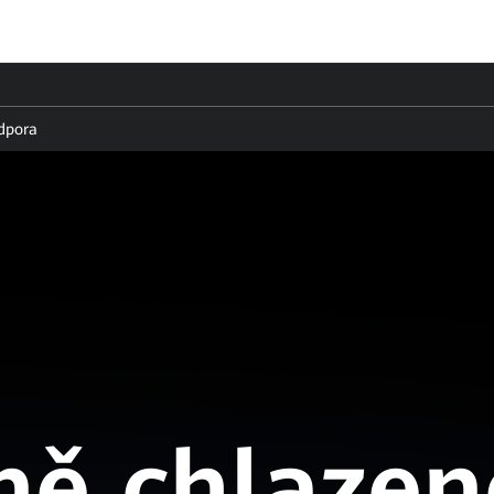
dpora
ně chlazen