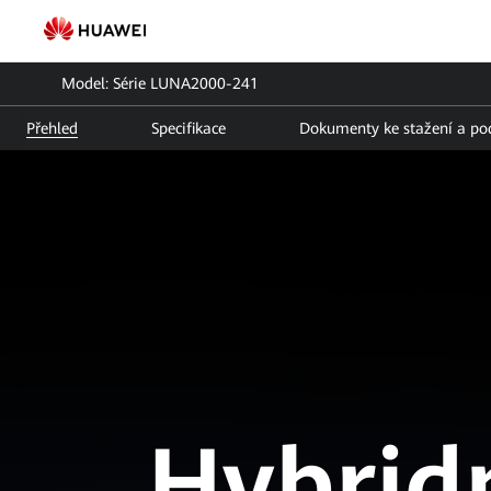
Série
LUNA2000-
Model: Série LUNA2000-241
241
Přehled
Specifikace
Dokumenty ke stažení a po
|
Inteligentní
stringový
systém
ukládání
energie
|
FusionSolar
Hybrid
Česká