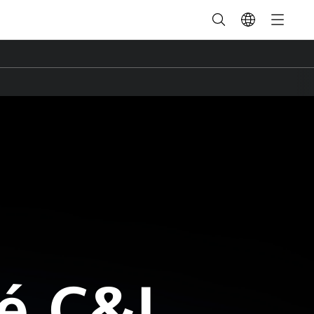
é C&I