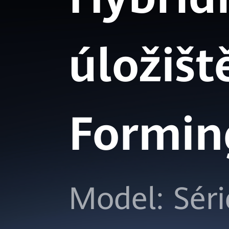
republika
úložišt
Formin
Model: Sér