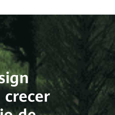
sign
 crecer
io de