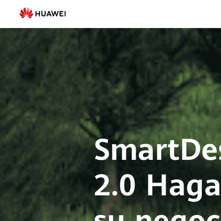
SmartDesign
2.0
|
FusionSolar
México
SmartDe
2.0 Haga
su negoc