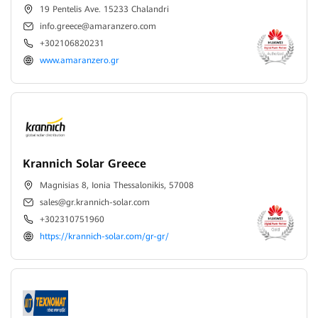
19 Pentelis Ave. 15233 Chalandri
info.greece@amaranzero.com
+302106820231
www.amaranzero.gr
Krannich Solar Greece
Magnisias 8, Ionia Thessalonikis, 57008
sales@gr.krannich-solar.com
+302310751960
https://krannich-solar.com/gr-gr/