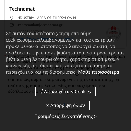
Technomat
INDUSTRIAL AREA OF THESSALONIKI
kmitropoulou@technomat.gr
+302316037065
Σε αυτόν τον ιστότοπο χρησιμοποιούμε
https://www.technomat-shop.com/el
cookies,συμπεριλαμβανομένων και cookies τρίτων,
προκειμένου ο ιστότοπος να λειτουργεί σωστά, να
αναλύουμε την επισκεψιμότητα του, να προσφέρουμε
*
Η πιστοποίηση CSP της Huawei Digital Power είναι η επίσημη
βελτιωμένη λειτουργικότητα, χαρακτηριστικά μέσων
αναγνώριση των δυνατοτήτων παροχής υπηρεσιών των
κοινωνικής δικτύωσης και να εξατομικεύουμε το
συνεργατών. Οι συνεργάτες με πιστοποίηση CSP είναι
περιεχόμενο και τις διαφημίσεις.
Μάθε περισσότερα
πλήρως εξοπλισμένοι για την παροχή εξειδικευμένων
υπηρεσιών, συμπεριλαμβανομένης της εγκατάστασης, της
ανάπτυξης και της λειτουργίας και διαχείρισης του
εξοπλισμού και των λύσεων της Huawei.
1
Go
Προτιμήσεις Συγκατάθεσης >