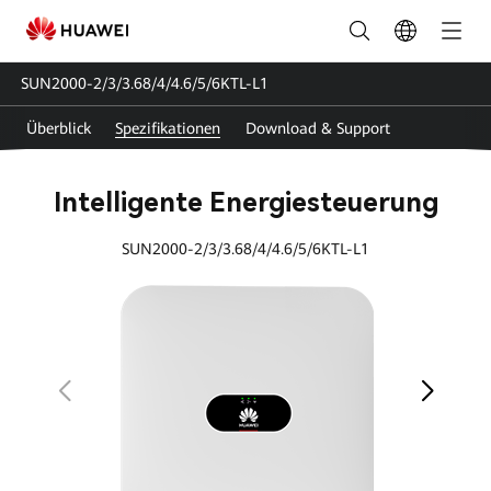
Intelligente
Energiesteuerung
SUN2000-2/3/3.68/4/4.6/5/6KTL-L1
Spezifikationen_Solarwechsel
Überblick
Spezifikationen
Download & Support
Spezifikationen
|
Intelligente Energiesteuerung
Huawei
SUN2000-2/3/3.68/4/4.6/5/6KTL-L1
FusionSolar