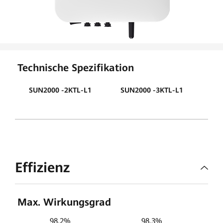
Technische Spezifikation
SUN
SUN2000 -2KTL-L1
SUN2000 -3KTL-L1
Effizienz
Max. Wirkungsgrad
98,2%
98,3%