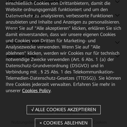
Informationen zu FusionSolar
einschließlich Cookies von Drittanbietern, damit die
Website ordnungsgemäß funktioniert und um den
Datenverkehr zu analysieren, verbesserte Funktionen
Produkte & Lösung
anzubieten und Inhalte und Anzeigen zu personalisieren.
Wenn Sie auf "Alle akzeptieren" klicken, erklären Sie sich
Partner
damit einverstanden, dass wir unsere eigenen Cookies
und Cookies von Dritten für Marketing- und
Service und Support
Analysezwecke verwenden. Wenn Sie auf "Alle
ablehnen" klicken, werden wir Cookies nur für technisch
Nützliche Links
notwendige Zwecke verwenden (Art. 6 Abs. 1 (a) der
Datenschutz-Grundverordnung (DSGVO) und in
Verbindung mit . § 25 Abs. 1 des Telekommunikation-
Telemedien-Datenschutz-Gesetzes (TTDSG)). Sie können
Ihre Cookies jederzeit verwalten. Erfahren Sie mehr in
unserer
Cookies Policy
.
© 2026 Huawei Technologies Co., Ltd.
Nutzungsbedingunge
Privatsphäre
Cookies