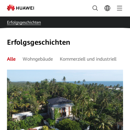
Anwendungsprojekte
für
Erfolgsgeschichten
Smart
Solar
Erfolgsgeschichten
|
FusionSolar
Alle
Wohngebäude
Kommerziell und industriell
En
Schweiz