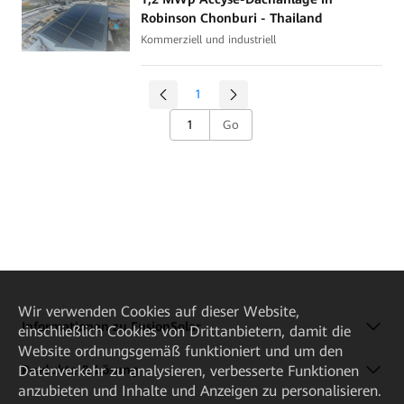
Robinson Chonburi - Thailand
Kommerziell und industriell
1
Go
Wir verwenden Cookies auf dieser Website,
Informationen zu FusionSolar
einschließlich Cookies von Drittanbietern, damit die
Website ordnungsgemäß funktioniert und um den
Datenverkehr zu analysieren, verbesserte Funktionen
Produkte & Lösung
anzubieten und Inhalte und Anzeigen zu personalisieren.