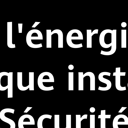
l'énerg
que inst
Sécurit