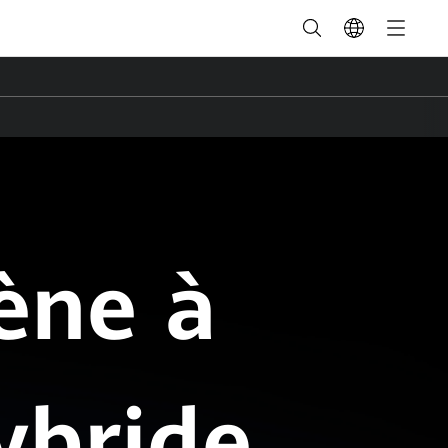
gène à
ybride