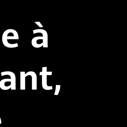
ie à
ant,
é