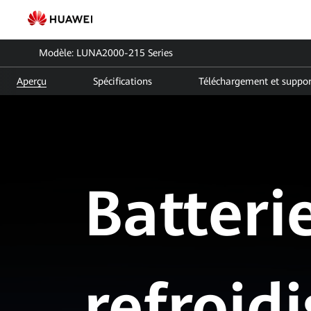
LUNA2000-
215
Modèle: LUNA2000-215 Series
Series
Aperçu
Spécifications
Téléchargement et suppor
|
Batterie
de
stockage
Batteri
|
FusionSolar
Suisse
refroid