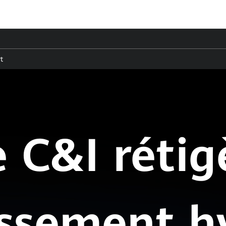
t
e C&I réti
issement h