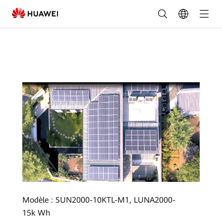
29
KW
Residentiel,
Chine
Modèle : SUN2000-10KTL-M1, LUNA2000-
15k Wh