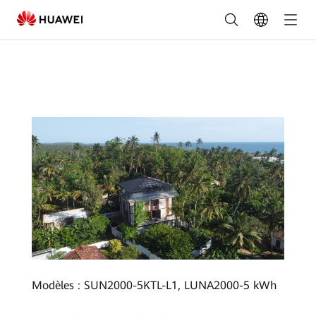
5,58
kWp
Ahangama
Sri
Lanka
Modèles : SUN2000-5KTL-L1, LUNA2000-5 kWh