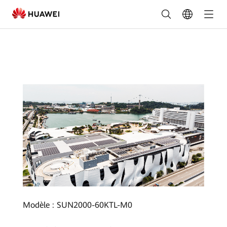
830
KW
VivoCity,
Singapore
Modèle : SUN2000-60KTL-M0