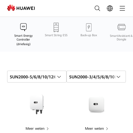
Slimme
Energiecontroller
(driefasig)
Smart String ESS
Back-up Box
Vergelijking
Smart Energy
SmartAssistant＆
Controller
Dongle
(driefasig)
online
|
HUAWEI
SUN2000-5/6/8/10/12K-MAP0
SUN2000-3/4/5/6/8/10KTL-M1(v
Smart
PV
België
Meer weten
Meer weten