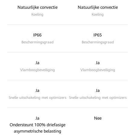
Natuurlijke convectie
Natuurlijke convectie
Koeling
Koeling
IP66
IP65
Beschermingsgraad
Beschermingsgraad
Ja
Ja
Vlamboogbeveiliging
Vlamboogbeveiliging
Ja
Ja
Snelle uitschakeling met optimizers
Snelle uitschakeling met optimizers
Ja
Nee
Ondersteunt 100% driefasige
asymmetrische belasting