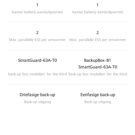
1
1
Aantal batterij-aansluitpoorten
Aantal batterij-aansluitpoorten
2
2
Max. parallelle ESS per omvormer
Max. parallelle ESS per omvormer
SmartGuard-63A-T0
BackupBox-B1
SmartGuard-63A-T0
back-up box modellen’ for the third
back-up box modellen’ for the third
Driefasige back-up
Eenfasige back-up
Back-up uitgang
Back-up uitgang