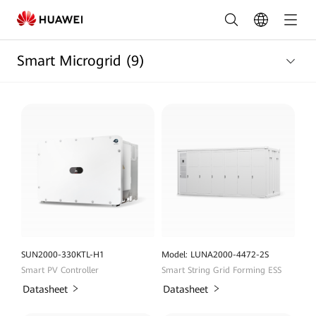
Lijst
met
Smart Microgrid
(9)
Smart
Micro-
grid
Producten
|
HUAWEI
Smart
PV
SUN2000-330KTL-H1
Model: LUNA2000-4472-2S
Smart PV Controller
Smart String Grid Forming ESS
België
Datasheet
Datasheet