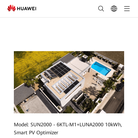
Belgium
Succesverhalen
|
6
KW
Napoli
Residentieel
Project,
Italië
|
FusionSolar
Model: SUN2000 - 6KTL-M1+LUNA2000 10kWh,
Belgium
Smart PV Optimizer